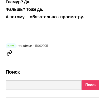
Гламур? Да.
Фальшь? Тоже да.
А потому — обязательно к просмотру.
by
admun
15.06.2025
БЛОГ
Поиск
Поиск