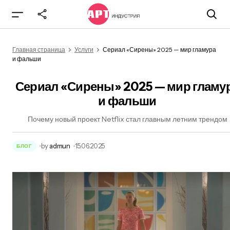
Сериал «Сирены» 2025 — мир гламура и
фальши
Главная страница
Услуги
Сериал «Сирены» 2025 — мир гламура
и фальши
Сериал «Сирены» 2025 — мир гламу
и фальши
Почему новый проект Netflix стал главным летним трендом
by
admun
15.06.2025
БЛОГ