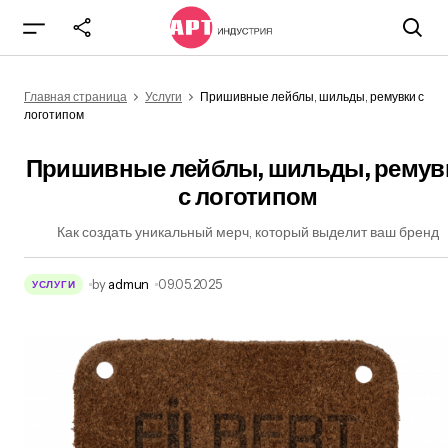
Пришивные лейблы, шильды, ремувки с
логотипом
Главная страница
Услуги
Пришивные лейблы, шильды, ремувки с
логотипом
Пришивные лейблы, шильды, ремув
с логотипом
Как создать уникальный мерч, который выделит ваш бренд
by
admun
09.05.2025
УСЛУГИ