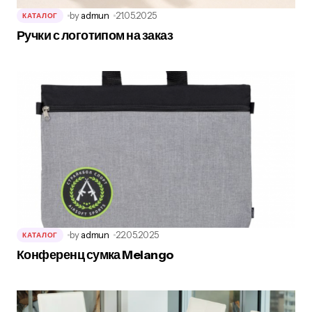
by
admun
21.05.2025
КАТАЛОГ
Ручки с логотипом на заказ
by
admun
22.05.2025
КАТАЛОГ
Конференц сумка Melango