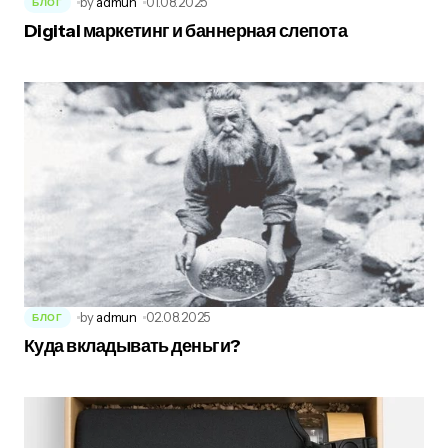
by
admun
01.08.2025
БЛОГ
Digital маркетинг и баннерная слепота
by
admun
02.08.2025
БЛОГ
Куда вкладывать деньги?