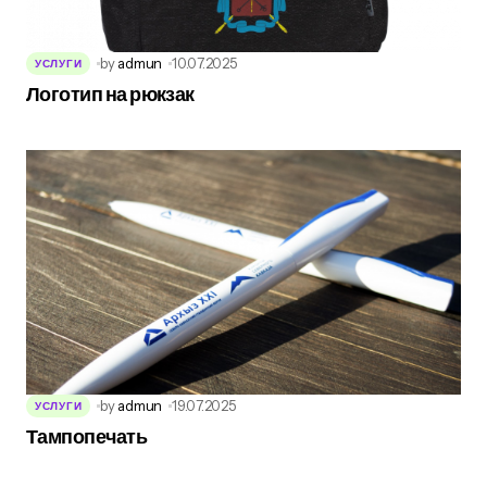
by
admun
10.07.2025
УСЛУГИ
Логотип на рюкзак
by
admun
19.07.2025
УСЛУГИ
Тампопечать